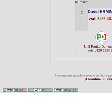
Numero
David ERMIN
4
53
voti: 5466
N. 8 Partito Democ
voti: 3128
32.96
Per rendere questo servizio migliore pu
[
Eleonline 3.0 rev
W3C
WAI-
AA
W3C
CSS
W3C
XHTML 1.0