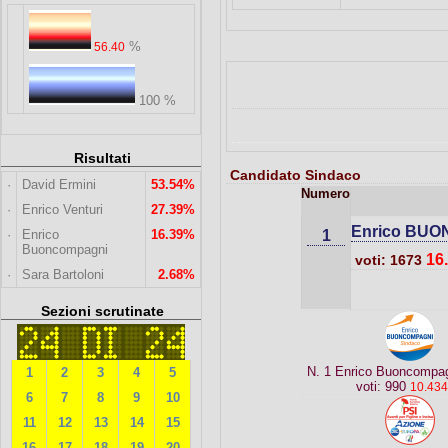
%
56.40
100 %
Risultati
Candidato Sindaco
·
David Ermini
53.54%
Numero
·
Enrico Venturi
27.39%
Enrico BU
·
Enrico
16.39%
1
Buoncompagni
16
voti: 1673
·
Sara Bartoloni
2.68%
Sezioni scrutinate
N. 1 Enrico Buoncompa
1
2
3
4
5
voti: 990
10.43
6
7
8
9
10
11
12
13
14
15
16
17
18
19
20