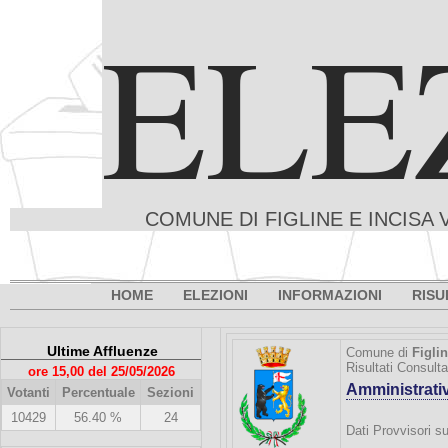
ELE
COMUNE DI FIGLINE E INCISA 
HOME
ELEZIONI
INFORMAZIONI
RISU
Ultime Affluenze
Comune di
Figli
Risultati Consult
ore 15,00 del 25/05/2026
Amministrati
Votanti
Percentuale
Sezioni
10429
56.40 %
24
Dati Provvisori su