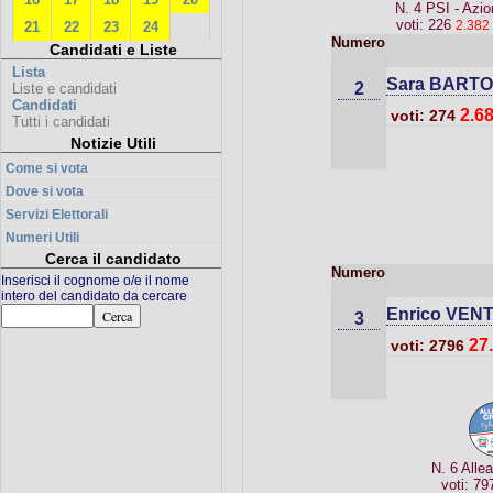
N. 4 PSI - Azi
voti: 226
2.382
21
22
23
24
Numero
Candidati e Liste
Lista
Sara BARTO
2
Liste e candidati
Candidati
2.6
voti: 274
Tutti i candidati
Notizie Utili
Come si vota
Dove si vota
Servizi Elettorali
Numeri Utili
Cerca il candidato
Numero
Inserisci il cognome o/e il nome
intero del candidato da cercare
Enrico VEN
3
27
voti: 2796
N. 6 Alle
voti: 7