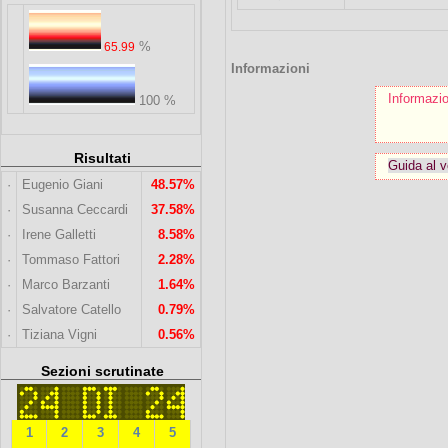
%
65.99
Informazioni
Informazio
100 %
Risultati
Guida al v
·
Eugenio Giani
48.57%
·
Susanna Ceccardi
37.58%
·
Irene Galletti
8.58%
·
Tommaso Fattori
2.28%
·
Marco Barzanti
1.64%
·
Salvatore Catello
0.79%
·
Tiziana Vigni
0.56%
Sezioni scrutinate
1
2
3
4
5