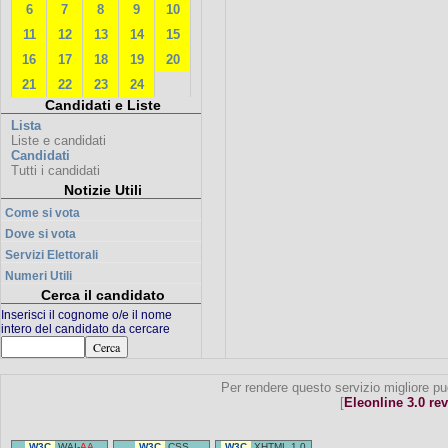
6
7
8
9
10
11
12
13
14
15
16
17
18
19
20
21
22
23
24
Candidati e Liste
Lista
Liste e candidati
Candidati
Tutti i candidati
Notizie Utili
Come si vota
Dove si vota
Servizi Elettorali
Numeri Utili
Cerca il candidato
Inserisci il cognome o/e il nome
intero del candidato da cercare
Per rendere questo servizio migliore pu
[
Eleonline 3.0 rev
W3C
WAI-
AA
W3C
CSS
W3C
XHTML 1.0