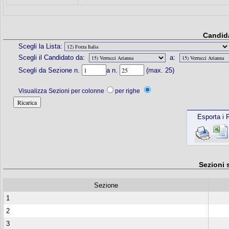
Candida
Scegli la Lista:
Scegli il Candidato da:
a:
Scegli da Sezione n.
a n.
(max. 25)
Visualizza Sezioni per colonne
per righe
Esporta i R
Sezioni 
Sezione
1
2
3