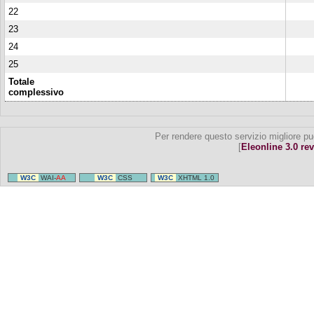
22
23
24
25
Totale
complessivo
Per rendere questo servizio migliore pu
[
Eleonline 3.0 rev
W3C
WAI-
AA
W3C
CSS
W3C
XHTML 1.0