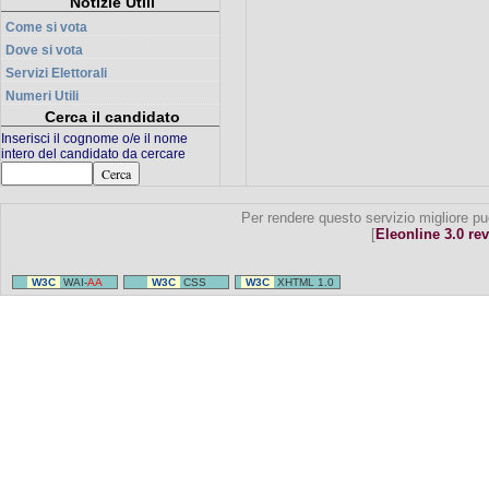
Notizie Utili
Come si vota
Dove si vota
Servizi Elettorali
Numeri Utili
Cerca il candidato
Inserisci il cognome o/e il nome
intero del candidato da cercare
Per rendere questo servizio migliore pu
[
Eleonline 3.0 rev
W3C
WAI-
AA
W3C
CSS
W3C
XHTML 1.0