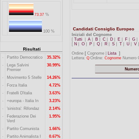
%
73.37
Candidati Consiglio Europeo
100 %
Iniziali del Cognome
[
Tutti
|
A
|
B
|
C
|
D
|
E
|
F
|
G
[
N
|
O
|
P
|
Q
|
R
|
S
|
T
|
U
|
V
Risultati
Ordine
[
Cognome |
Lista
]
·
Partito Democratico
35.32%
Lettera:
Ordine:
Numero C
Q
Cognome
·
Lega Salvini
30.99%
Numer
Premier
·
Movimento 5 Stelle
14.26%
·
Forza Italia
4.72%
·
Fratelli D'italia
3.63%
·
+europa - Italia In
3.23%
·
'sinistra': Rifondaz
2.14%
·
Federazione Dei
1.95%
Verd
·
Partito Comunista
1.66%
·
Partito Animalista I
0.67%