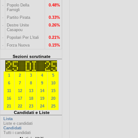
·
Popolo Della
0.48%
Famigli
·
Partito Pirata
0.33%
·
Destre Unite
0.26%
Casapou
·
Popolari Per L'itali
0.21%
·
Forza Nuova
0.15%
Sezioni scrutinate
1
2
3
4
5
6
7
8
9
10
11
12
13
14
15
16
17
18
19
20
21
22
23
24
25
Candidati e Liste
Lista
Liste e candidati
Candidati
Tutti i candidati