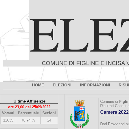
ELE
COMUNE DI FIGLINE E INCISA 
HOME
ELEZIONI
INFORMAZIONI
RISU
Ultime Affluenze
Comune di
Figli
Risultati Consult
ore 23,00 del 25/09/2022
Camera 2022
Votanti
Percentuale
Sezioni
12635
70.74 %
24
Dati Provvisori su