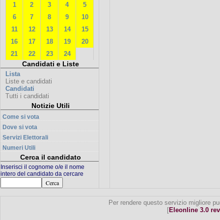
1
2
3
4
5
6
7
8
9
10
11
12
13
14
15
16
17
18
19
20
21
22
23
24
Candidati e Liste
Lista
Liste e candidati
Candidati
Tutti i candidati
Notizie Utili
Come si vota
Dove si vota
Servizi Elettorali
Numeri Utili
Cerca il candidato
Inserisci il cognome o/e il nome
intero del candidato da cercare
Per rendere questo servizio migliore pu
[
Eleonline 3.0 rev