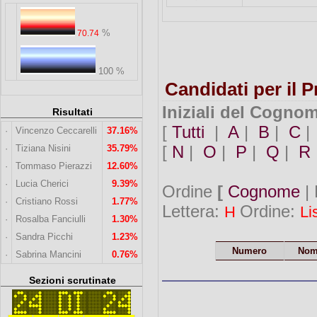
%
70.74
100 %
Candidati per il 
Iniziali del Cogno
Risultati
[
Tutti
|
A
|
B
|
C
·
Vincenzo Ceccarelli
37.16%
[
N
|
O
|
P
|
Q
|
R
·
Tiziana Nisini
35.79%
·
Tommaso Pierazzi
12.60%
·
Lucia Cherici
9.39%
Ordine
[
Cognome
| 
·
Cristiano Rossi
1.77%
Lettera:
Ordine:
H
Li
·
Rosalba Fanciulli
1.30%
·
Sandra Picchi
1.23%
Numero
Nom
·
Sabrina Mancini
0.76%
Sezioni scrutinate