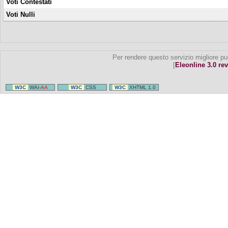
Voti Contestati
Voti Nulli
Per rendere questo servizio migliore pu
[
Eleonline 3.0 rev
W3C
WAI-
AA
W3C
CSS
W3C
XHTML 1.0