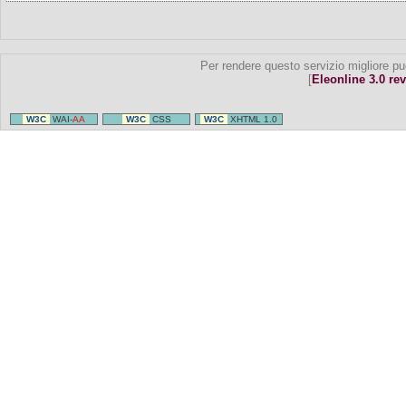
Per rendere questo servizio migliore pu
[
Eleonline 3.0 rev
W3C
WAI-
AA
W3C
CSS
W3C
XHTML 1.0