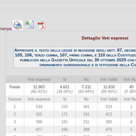
 Stampa
Dettaglio Voti espressi
Approvate il testo della legge di revisione degli artt. 87, deci
105, 106, terzo comma, 107, primo comma, e 110 della Costituzi
pubblicata nella Gazzetta Ufficiale del 30 ottobre 2025 con i
ordinamento giurisdizionale e di istituzione della C
Voti espressi
Si
No
Voti Validi
Voti Nul
Totale
11.903
4.621
7.211
11.832
45
(66.91%)
(39.06%)
(60.94%)
(99.40%)
(0.38
Sezioni
Voti espressi
Si
No
Voti Validi
Voti Nul
1
534
232
301
533
1
2
415
171
241
412
2
3
396
181
211
392
4
4
477
166
309
475
1