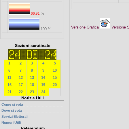
%
66.91
Versione Grafica
Versione
100 %
Sezioni scrutinate
1
2
3
4
5
6
7
8
9
10
11
12
13
14
15
16
17
18
19
20
21
22
23
24
Notizie Utili
Come si vota
Dove si vota
Servizi Elettorali
Numeri Utili
Referendum