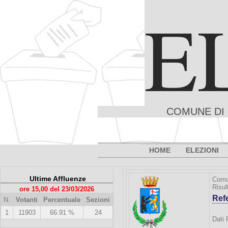
E
COMUNE DI 
HOME
ELEZIONI
Ultime Affluenze
Comu
Risul
ore 15,00 del 23/03/2026
Ref
N.
Votanti
Percentuale
Sezioni
1
11903
66.91 %
24
Dati 