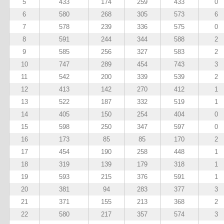
5
433
174
259
433
0
6
580
268
305
573
6
7
578
239
336
575
0
8
591
244
344
588
2
9
585
256
327
583
2
10
747
289
454
743
3
11
542
200
339
539
2
12
413
142
270
412
1
13
522
187
332
519
1
14
405
150
254
404
0
15
598
250
347
597
0
16
173
85
85
170
2
17
454
190
258
448
1
18
319
139
179
318
1
19
593
215
376
591
1
20
381
94
283
377
3
21
371
155
213
368
2
22
580
217
357
574
3