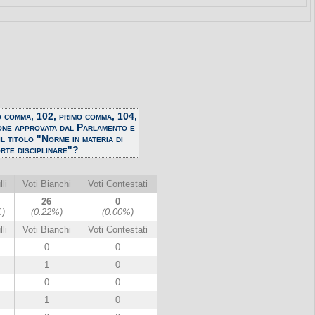
mo comma, 102, primo comma, 104,
one approvata dal Parlamento e
l titolo "Norme in materia di
orte disciplinare"?
li
Voti Bianchi
Voti Contestati
26
0
%)
(0.22%)
(0.00%)
li
Voti Bianchi
Voti Contestati
0
0
1
0
0
0
1
0