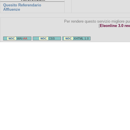
Quesito Referendario
Affluenze
Per rendere questo servizio migliore pu
[
Eleonline 3.0 rev
W3C
WAI-
AA
W3C
CSS
W3C
XHTML 1.0