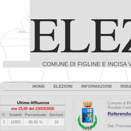
ELE
COMUNE DI FIGLINE E INCISA 
HOME
ELEZIONI
INFORMAZIONI
RISU
Ultime Affluenze
Comune di
Fi
Risultati Con
ore 15,00 del 23/03/2026
Referendu
N.
Votanti
Percentuale
Sezioni
1
11903
66.91 %
24
Dati Provvisor