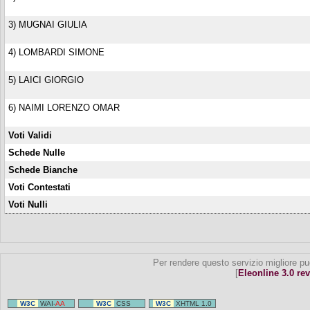
3) MUGNAI GIULIA
4) LOMBARDI SIMONE
5) LAICI GIORGIO
6) NAIMI LORENZO OMAR
Voti Validi
Schede Nulle
Schede Bianche
Voti Contestati
Voti Nulli
Per rendere questo servizio migliore pu
[
Eleonline 3.0 rev
W3C
WAI-
AA
W3C
CSS
W3C
XHTML 1.0