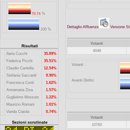
%
70.74
Dettaglio Affluenze
Versione 
100 %
Votanti
Risultati
4049
·
Ilaria Cucchi
35.89%
·
Federica Picchi
35.51%
Votanti :
·
Claudio Cantella
12.54%
·
Stefania Saccardi
9.90%
Aventi Diritto:
·
Francesca Conti
1.62%
·
Annamaria Zisa
1.57%
·
Guglielmo Mossuto
1.22%
·
Maurizio Romani
1.01%
·
Vanda Ciaiola
0.74%
Votanti
Sezioni scrutinate
10760