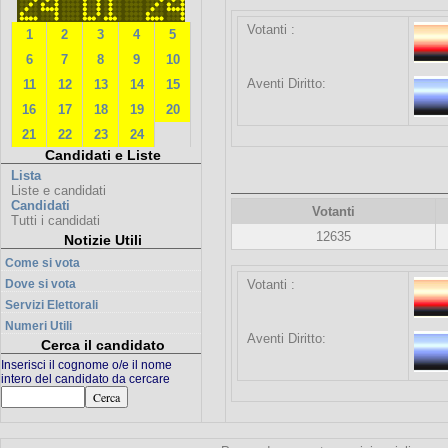
Votanti :
1
2
3
4
5
6
7
8
9
10
Aventi Diritto:
11
12
13
14
15
16
17
18
19
20
21
22
23
24
Candidati e Liste
Lista
Liste e candidati
Candidati
Votanti
Tutti i candidati
12635
Notizie Utili
Come si vota
Dove si vota
Votanti :
Servizi Elettorali
Numeri Utili
Aventi Diritto:
Cerca il candidato
Inserisci il cognome o/e il nome
intero del candidato da cercare