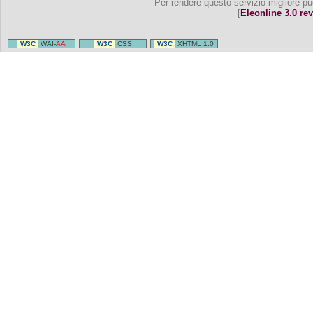
Per rendere questo servizio migliore pu
[
Eleonline 3.0 rev
W3C
WAI-
AA
W3C
CSS
W3C
XHTML 1.0