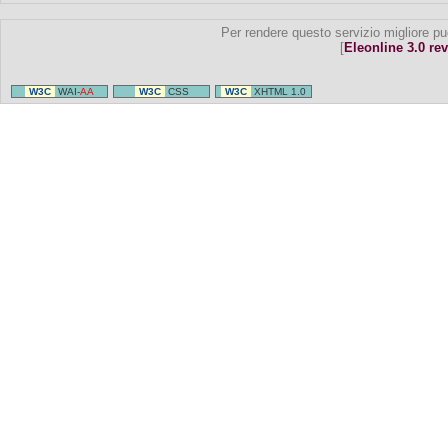
Per rendere questo servizio migliore pu
[
Eleonline 3.0 rev
W3C
WAI-
AA
W3C
CSS
W3C
XHTML 1.0