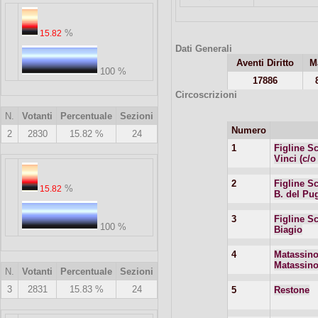
%
15.82
Dati Generali
Aventi Diritto
M
100 %
17886
Circoscrizioni
N.
Votanti
Percentuale
Sezioni
Numero
2
2830
15.82 %
24
1
Figline S
Vinci (c/o
2
Figline S
%
15.82
B. del Pug
3
Figline S
100 %
Biagio
4
Matassino
Matassino
N.
Votanti
Percentuale
Sezioni
3
2831
15.83 %
24
5
Restone