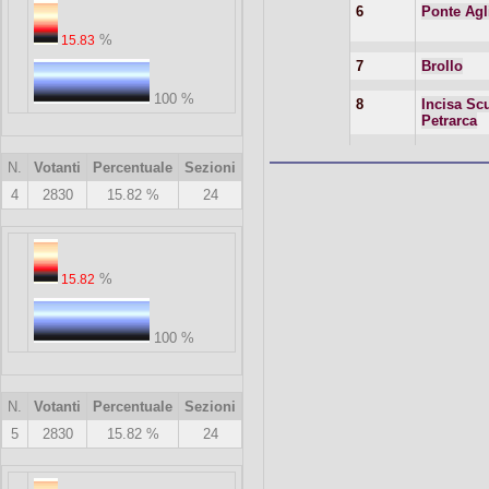
6
Ponte Agli
%
15.83
7
Brollo
100 %
8
Incisa Sc
Petrarca
N.
Votanti
Percentuale
Sezioni
4
2830
15.82 %
24
%
15.82
100 %
N.
Votanti
Percentuale
Sezioni
5
2830
15.82 %
24