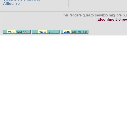
Affluenze
Per rendere questo servizio migliore pu
[
Eleonline 3.0 rev
W3C
WAI-
AA
W3C
CSS
W3C
XHTML 1.0