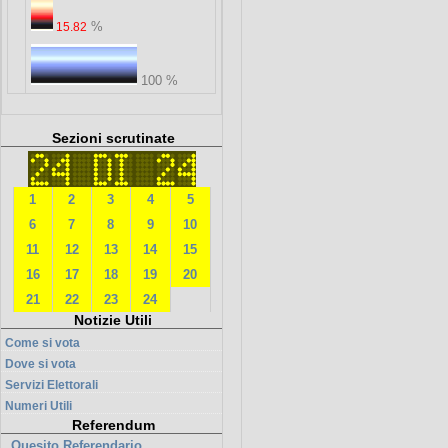
%
15.82
100 %
Sezioni scrutinate
1
2
3
4
5
6
7
8
9
10
11
12
13
14
15
16
17
18
19
20
21
22
23
24
Notizie Utili
Come si vota
Dove si vota
Servizi Elettorali
Numeri Utili
Referendum
Quesito Referendario