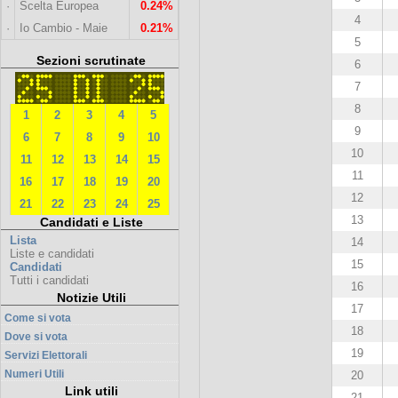
·
Scelta Europea
0.24%
4
·
Io Cambio - Maie
0.21%
5
Sezioni scrutinate
6
7
8
1
2
3
4
5
9
6
7
8
9
10
10
11
12
13
14
15
11
16
17
18
19
20
12
21
22
23
24
25
13
Candidati e Liste
Lista
14
Liste e candidati
15
Candidati
Tutti i candidati
16
Notizie Utili
17
Come si vota
18
Dove si vota
19
Servizi Elettorali
Numeri Utili
20
Link utili
21