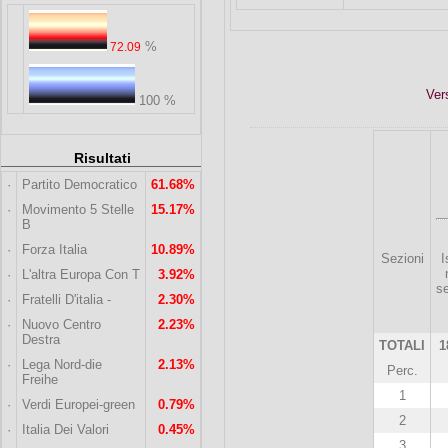
%
72.09
Ver
100 %
Risultati
·
Partito Democratico
61.68%
·
Movimento 5 Stelle
15.17%
B
·
Forza Italia
10.89%
Sezioni
I
·
L'altra Europa Con T
3.92%
s
·
Fratelli D'italia -
2.30%
·
Nuovo Centro
2.23%
Destra
TOTALI
1
·
Lega Nord-die
2.13%
Perc.
Freihe
1
·
Verdi Europei-green
0.79%
2
·
Italia Dei Valori
0.45%
3