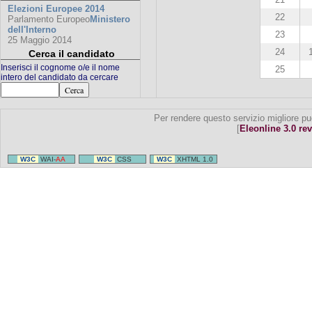
Elezioni Europee 2014
22
Parlamento Europeo
Ministero
dell'Interno
23
25 Maggio 2014
24
Cerca il candidato
Inserisci il cognome o/e il nome
25
intero del candidato da cercare
Per rendere questo servizio migliore pu
[
Eleonline 3.0 rev
W3C
WAI-
AA
W3C
CSS
W3C
XHTML 1.0