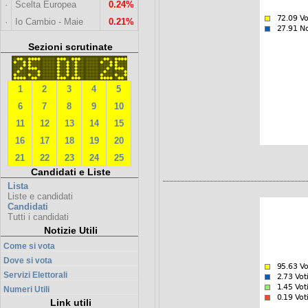
·
Scelta Europea
0.24%
·
Io Cambio - Maie
0.21%
Sezioni scrutinate
1
2
3
4
5
6
7
8
9
10
11
12
13
14
15
16
17
18
19
20
21
22
23
24
25
Candidati e Liste
Lista
Liste e candidati
Candidati
Tutti i candidati
Notizie Utili
Come si vota
Dove si vota
Servizi Elettorali
Numeri Utili
Link utili