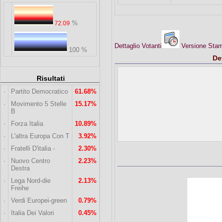
%
72.09
Dettaglio Votanti
Versione St
100 %
De
Risultati
·
Partito Democratico
61.68%
·
Movimento 5 Stelle
15.17%
B
·
Forza Italia
10.89%
·
L'altra Europa Con T
3.92%
·
Fratelli D'italia -
2.30%
·
Nuovo Centro
2.23%
Destra
·
Lega Nord-die
2.13%
Freihe
·
Verdi Europei-green
0.79%
·
Italia Dei Valori
0.45%