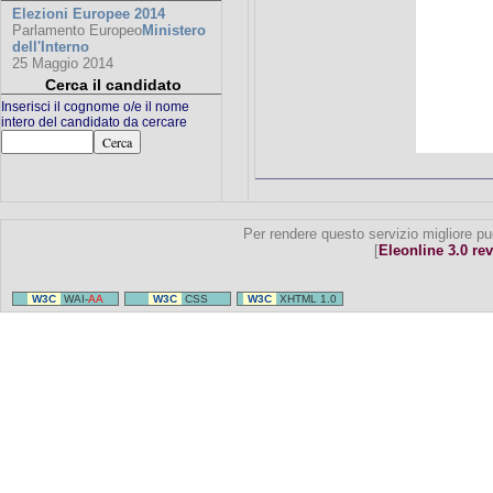
Elezioni Europee 2014
Parlamento Europeo
Ministero
dell'Interno
25 Maggio 2014
Cerca il candidato
Inserisci il cognome o/e il nome
intero del candidato da cercare
Per rendere questo servizio migliore pu
[
Eleonline 3.0 rev
W3C
WAI-
AA
W3C
CSS
W3C
XHTML 1.0